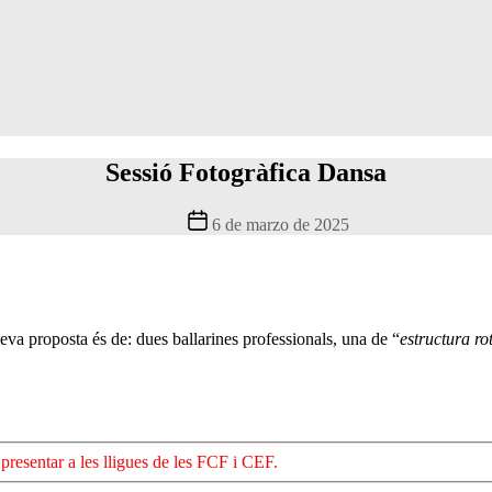
Sessió Fotogràfica Dansa
Fecha
6 de marzo de 2025
de
la
entrada
eva proposta és de: dues ballarines professionals, una de “
estructura ro
 presentar a les lligues de les FCF i CEF.