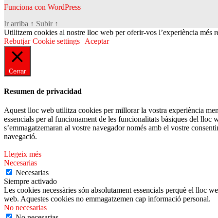
Funciona con WordPress
Ir arriba
↑
Subir
↑
Utilitzem cookies al nostre lloc web per oferir-vos l’experiència més rel
Rebutjar
Cookie settings
Aceptar
Cerrar
Resumen de privacidad
Aquest lloc web utilitza cookies per millorar la vostra experiència m
essencials per al funcionament de les funcionalitats bàsiques del lloc
s’emmagatzemaran al vostre navegador només amb el vostre consentimen
navegació.
Llegeix més
Necesarias
Necesarias
Siempre activado
Les cookies necessàries són absolutament essencials perquè el lloc we
web. Aquestes cookies no emmagatzemen cap informació personal.
No necesarias
No necesarias