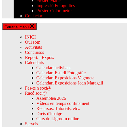
Préstec Marcs
Impressió Fotografies
Préstec Colorímetre
Contactar
Cerrar el menú
INICI
Qui som
Activitats
Concursos
Report. i Expos.
Calendaris
Calendari activitats
Calendari Estudi Fotogràfic
Calendari Exposicions Vagoneta
Calendari Exposicions Joan Maragall
Fes-te'n soci@
Racó soci@
Assemblea 2026
Vídeos en temps confinament
Recursos, Tutorials, etc..
Drets d'imatge
Curs de Ligroom online
Serveis