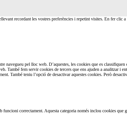
levant recordant les vostres preferències i repetint visites. En fer clic 
entre navegueu pel lloc web. D’aquestes, les cookies que es classifiqu
 web. També fem servir cookies de tercers que ens ajuden a analitzar i e
t. També teniu l’opció de desactivar aquestes cookies. Però desactivar
b funcioni correctament. Aquesta categoria només inclou cookies que gar