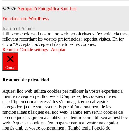
© 2026
Agrupació Fotogràfica Sant Just
Funciona con WordPress
Ir arriba
↑
Subir
↑
Utilitzem cookies al nostre lloc web per oferir-vos l’experiència més
rellevant recordant les vostres preferències i repetint visites. En fer
clic a "Accepta", accepteu l'ús de totes les cookies.
Rebutjar
Cookie settings
Aceptar
Cerrar
Resumen de privacidad
Aquest lloc web utilitza cookies per millorar la vostra experiència
mentre navegueu pel lloc web. D’aquestes, les cookies que es
classifiquen com a necessàries s’emmagatzemen al vostre
navegador, ja que són essencials per al funcionament de les
funcionalitats bàsiques del lloc web. També fem servir cookies de
tercers que ens ajuden a analitzar i entendre com utilitzeu aquest lloc
web. Aquestes cookies s’emmagatzemaran al vostre navegador
només amb el vostre consentiment. També teniu l’opció de