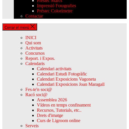
Préstec Marcs
Impressió Fotografies
Préstec Colorímetre
Contactar
Cerrar el menú
INICI
Qui som
Activitats
Concursos
Report. i Expos.
Calendaris
Calendari activitats
Calendari Estudi Fotogràfic
Calendari Exposicions Vagoneta
Calendari Exposicions Joan Maragall
Fes-te'n soci@
Racó soci@
Assemblea 2026
Vídeos en temps confinament
Recursos, Tutorials, etc..
Drets d'imatge
Curs de Ligroom online
Serveis