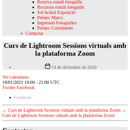
Reserva estudi fotogràfic
Recursos estudi fotogràfic
Sol·licitud Exposició
Préstec Marcs
Impressió Fotografies
Préstec Colorímetre
Contactar
Curs de Lightroom Sessions virtuals amb
la plataforma Zoom
Fecha
14 de diciembre de 2020
de
la
Ver calendario
entrada
19/01/2021
19:00 - 21:00
UTC
Twitter
Facebook
Formació
←
Curs de Lightroom Sessions virtuals amb la plataforma Zoom
→
Curs de Lightroom Sessions virtuals amb la plataforma Zoom