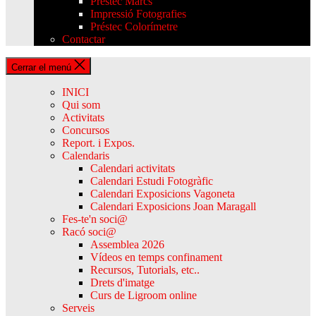
Préstec Marcs
Impressió Fotografies
Préstec Colorímetre
Contactar
Cerrar el menú
INICI
Qui som
Activitats
Concursos
Report. i Expos.
Calendaris
Calendari activitats
Calendari Estudi Fotogràfic
Calendari Exposicions Vagoneta
Calendari Exposicions Joan Maragall
Fes-te'n soci@
Racó soci@
Assemblea 2026
Vídeos en temps confinament
Recursos, Tutorials, etc..
Drets d'imatge
Curs de Ligroom online
Serveis