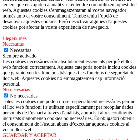
tercers que ens ajuden a analitzar i entendre com utilitzeu aquest lloc
web. Aquestes cookies s’emmagatzemaran al vostre navegador
només amb el vostre consentiment. També teniu l’opció de
desactivar aquestes cookies. Però desactivar algunes d’aquestes
cookies pot afectar la vostra experiència de navegació.
Llegeix més
Necesarias
Necesarias
Siempre activado
Les cookies necessàries són absolutament essencials perquè el lloc
web funcioni correctament. Aquesta categoria només inclou cookies
que garanteixen les funcions bàsiques i les funcions de seguretat del
lloc web. Aquestes cookies no emmagatzemen cap informació
personal.
No necesarias
No necesarias
Totes les cookies que poden no ser especialment necessàries perquè
el lloc web funcioni i s’utilitzen específicament per recopilar dades
personals de l’usuari a través d’anàlisis, anuncis i altres continguts
incrustats s’anomenen cookies no necessàries. És obligatori obtenir
el consentiment de l\'usuari abans d\'executar aquestes cookies al
vostre lloc web.
GUARDAR Y ACEPTAR