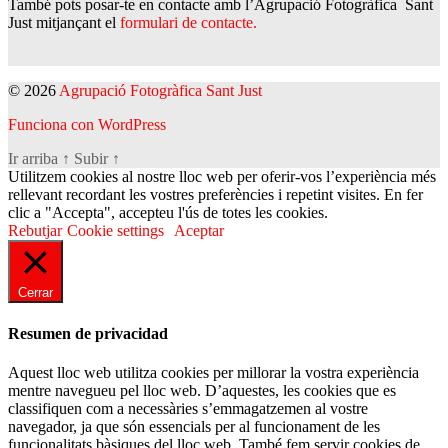
També pots posar-te en contacte amb l’Agrupació Fotogràfica Sant
Just mitjançant el
formulari de contacte.
© 2026
Agrupació Fotogràfica Sant Just
Funciona con WordPress
Ir arriba
↑
Subir
↑
Utilitzem cookies al nostre lloc web per oferir-vos l’experiència més
rellevant recordant les vostres preferències i repetint visites. En fer
clic a "Accepta", accepteu l'ús de totes les cookies.
Rebutjar
Cookie settings
Aceptar
Cerrar
Resumen de privacidad
Aquest lloc web utilitza cookies per millorar la vostra experiència
mentre navegueu pel lloc web. D’aquestes, les cookies que es
classifiquen com a necessàries s’emmagatzemen al vostre
navegador, ja que són essencials per al funcionament de les
funcionalitats bàsiques del lloc web. També fem servir cookies de