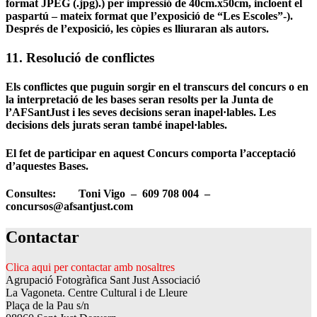
format JPEG (.jpg).) per impressió de 40cm.x50cm, incloent el
paspartú – mateix format que l’exposició de “Les Escoles”-).
Després de l’exposició, les còpies es lliuraran als autors.
11. Resolució de conflictes
Els conflictes que puguin sorgir en el transcurs del concurs o en
la interpretació de les bases seran resolts per la Junta de
l’AFSantJust i les seves decisions seran inapel·lables. Les
decisions dels jurats seran també inapel·lables.
El fet de participar en aquest Concurs comporta l’acceptació
d’aquestes Bases.
Consultes: Toni Vigo – 609 708 004 –
concursos@afsantjust.com
Contactar
Clica aqui per contactar amb nosaltres
Agrupació Fotogràfica Sant Just Associació
La Vagoneta. Centre Cultural i de Lleure
Plaça de la Pau s/n