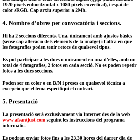
1920 píxels
enhoritzontal
x 1080 píxels
envertical), i espai de
color sRGB. Cap arxiu superior a
2Mb
.
4. Nombre d’obres per convocatòria i seccions.
Hi ha
2 seccions diferents
. Una, únicament amb ajustos bàsics
(sense cap alteració dels elements de la imatge) i l’altra en què
les fotografies poden tenir retocs de qualsevol tipus.
Es pot participar a les dues o únicament en una d’elles, amb un
total de 4 fotografies,
2 fotos en cada secció.
No es poden repetir
fotos a les dues seccions.
Poden ser en color o en B/N i preses en qualsevol tècnica a
excepció que el tema especifiqui el contrari.
5. Presentació
La presentació serà exclusivament via Internet des de la web
www.afsantjust.com
seguint les instruccions del programa
informàtic.
Es podran enviar fotos fins a les 23,30 hores del darrer dia de