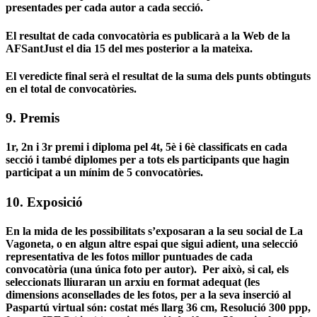
presentades per cada autor a cada secció.
El resultat de cada convocatòria es publicarà a la Web de la
AFSantJust el dia 15 del mes posterior a la mateixa.
El veredicte final serà el resultat de la suma dels punts obtinguts
en el total de convocatòries.
9. Premis
1r, 2n i 3r premi i diploma pel 4t, 5è i 6è classificats en cada
secció i també diplomes per a tots els participants que hagin
participat a un mínim de 5 convocatòries.
10. Exposició
En la mida de les possibilitats s’exposaran a la seu social de La
Vagoneta, o en algun altre espai que sigui adient, una selecció
representativa de les fotos millor puntuades de cada
convocatòria (una única foto per autor). Per això, si cal, els
seleccionats lliuraran un arxiu en format adequat (les
dimensions
aconsellades
de les fotos, per a la seva inserció al
Paspartú virtual són: costat més llarg 36 cm, Resolució 300 ppp,