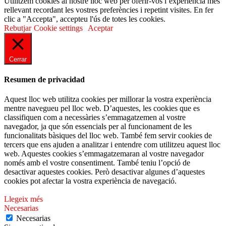
Utilitzem cookies al nostre lloc web per oferir-vos l’experiència més
rellevant recordant les vostres preferències i repetint visites. En fer
clic a "Accepta", accepteu l'ús de totes les cookies.
Rebutjar
Cookie settings
Aceptar
Cerrar
Resumen de privacidad
Aquest lloc web utilitza cookies per millorar la vostra experiència
mentre navegueu pel lloc web. D’aquestes, les cookies que es
classifiquen com a necessàries s’emmagatzemen al vostre
navegador, ja que són essencials per al funcionament de les
funcionalitats bàsiques del lloc web. També fem servir cookies de
tercers que ens ajuden a analitzar i entendre com utilitzeu aquest lloc
web. Aquestes cookies s’emmagatzemaran al vostre navegador
només amb el vostre consentiment. També teniu l’opció de
desactivar aquestes cookies. Però desactivar algunes d’aquestes
cookies pot afectar la vostra experiència de navegació.
Llegeix més
Necesarias
Necesarias