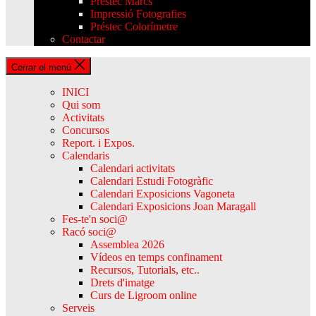
Préstec Marcs
Impressió Fotografies
Préstec Colorímetre
Contactar
Cerrar el menú
INICI
Qui som
Activitats
Concursos
Report. i Expos.
Calendaris
Calendari activitats
Calendari Estudi Fotogràfic
Calendari Exposicions Vagoneta
Calendari Exposicions Joan Maragall
Fes-te'n soci@
Racó soci@
Assemblea 2026
Vídeos en temps confinament
Recursos, Tutorials, etc..
Drets d'imatge
Curs de Ligroom online
Serveis